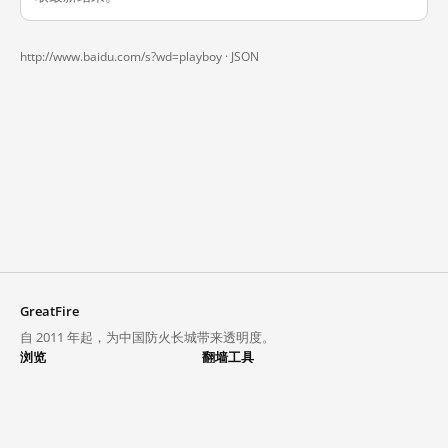
http://www.baidu.com/s?wd=playboy ·
JSON
GreatFire
自 2011 年起，为中国防火长城带来透明度。
浏览
翻墙工具
封锁列表
VPN 与代理
探索
翻墙中心
趋势
GreatFireVPN
热门网站在中国大陆的访问状况