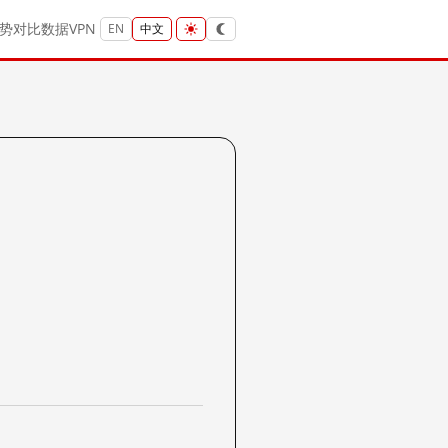
势
对比
数据
VPN
EN
中文