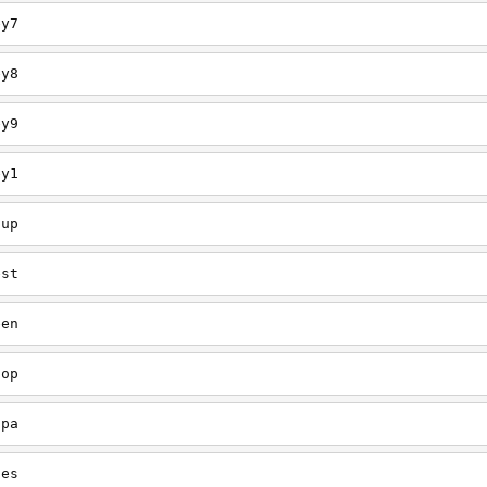
ey7
ey8
ey9
ey1
oup
est
een
oop
upa
oes