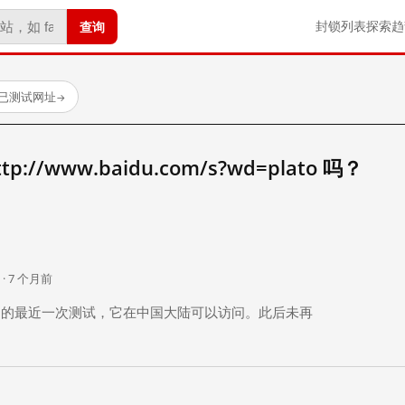
查询
封锁列表
探索
趋
 个已测试网址
→
//www.baidu.com/s?wd=plato 吗？
。
 · 7 个月前
 个月前）的最近一次测试，它在中国大陆可以访问。此后未再