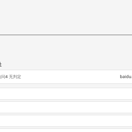
址
访问
4
无判定
baid