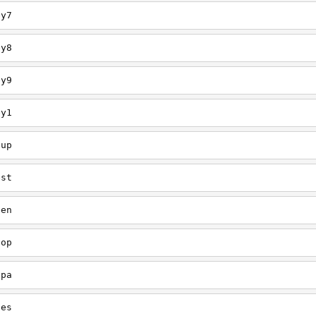
ey7
ey8
ey9
ey1
oup
est
een
oop
upa
oes