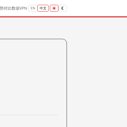
势
对比
数据
VPN
EN
中文