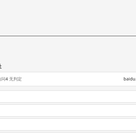
址
访问
4
无判定
baid