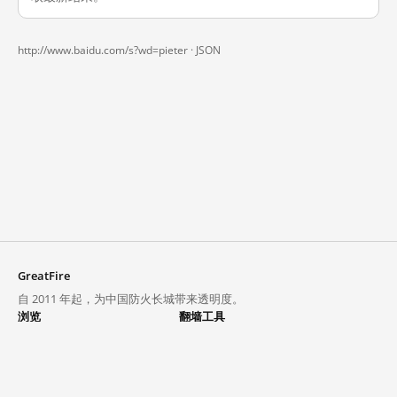
http://www.baidu.com/s?wd=pieter ·
JSON
GreatFire
自 2011 年起，为中国防火长城带来透明度。
浏览
翻墙工具
封锁列表
VPN 与代理
探索
翻墙中心
趋势
GreatFireVPN
热门网站在中国大陆的访问状况