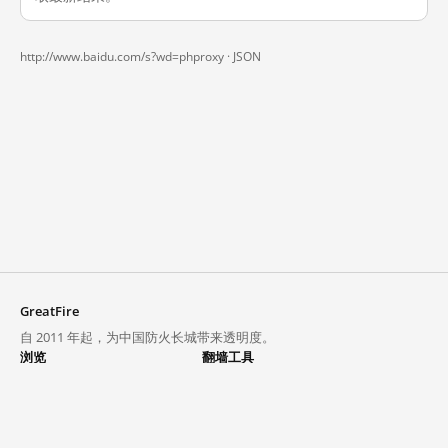
http://www.baidu.com/s?wd=phproxy ·
JSON
GreatFire
自 2011 年起，为中国防火长城带来透明度。
浏览
翻墙工具
封锁列表
VPN 与代理
探索
翻墙中心
趋势
GreatFireVPN
热门网站在中国大陆的访问状况