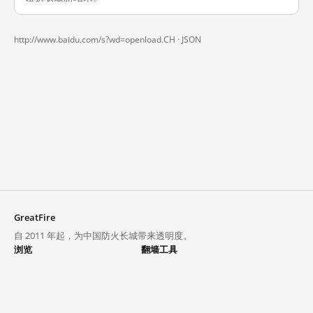
http://www.baidu.com/s?wd=openload.CH ·
JSON
GreatFire
自 2011 年起，为中国防火长城带来透明度。
浏览
翻墙工具
封锁列表
VPN 与代理
探索
翻墙中心
趋势
GreatFireVPN
热门网站在中国大陆的访问状况