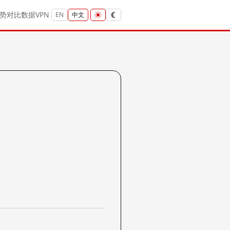
势
对比
数据
VPN
EN
中文