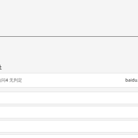
址
访问
4
无判定
baid