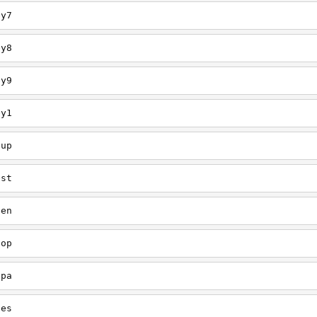
ey7
ey8
ey9
ey1
oup
est
een
oop
upa
oes