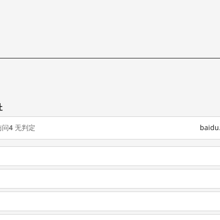
址
访问
4
无判定
baid