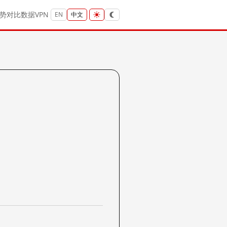
势
对比
数据
VPN
EN
中文