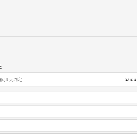
址
访问
4
无判定
baid