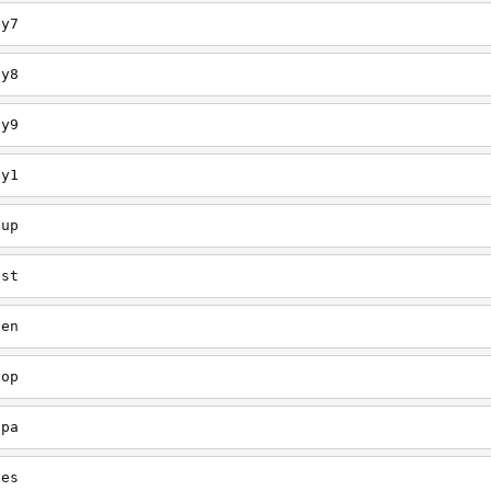
ey7
ey8
ey9
ey1
oup
est
een
oop
upa
oes