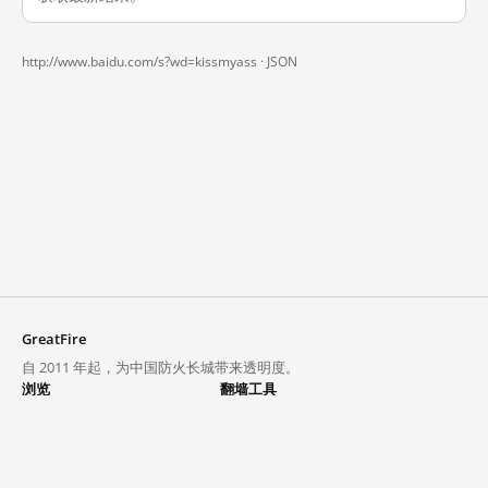
http://www.baidu.com/s?wd=kissmyass ·
JSON
GreatFire
自 2011 年起，为中国防火长城带来透明度。
浏览
翻墙工具
封锁列表
VPN 与代理
探索
翻墙中心
趋势
GreatFireVPN
热门网站在中国大陆的访问状况