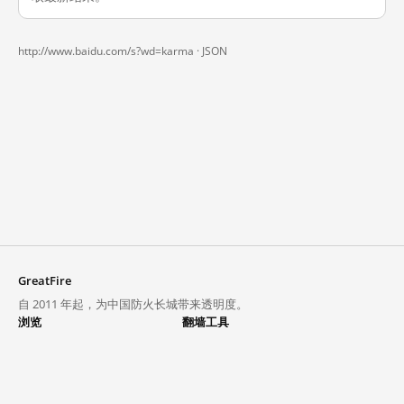
http://www.baidu.com/s?wd=karma ·
JSON
GreatFire
自 2011 年起，为中国防火长城带来透明度。
浏览
翻墙工具
封锁列表
VPN 与代理
探索
翻墙中心
趋势
GreatFireVPN
热门网站在中国大陆的访问状况