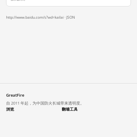
http://www.baidu.com/s?wd=kailai ·
JSON
GreatFire
自 2011 年起，为中国防火长城带来透明度。
浏览
翻墙工具
封锁列表
VPN 与代理
探索
翻墙中心
趋势
GreatFireVPN
热门网站在中国大陆的访问状况