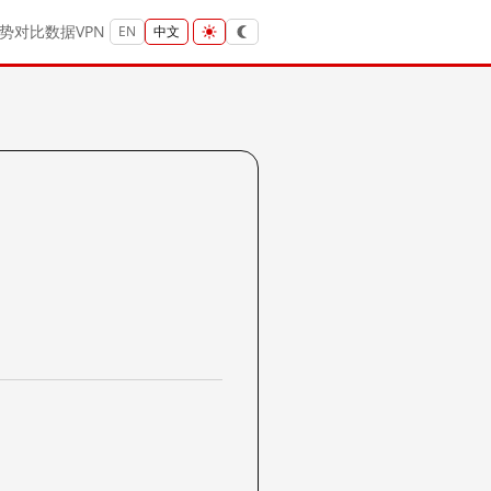
势
对比
数据
VPN
EN
中文