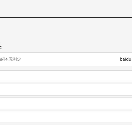
址
访问
4
无判定
baid