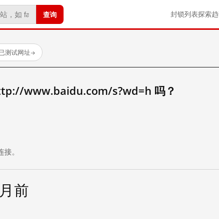
查询
封锁列表
探索
趋
 个已测试网址
→
//www.baidu.com/s?wd=h 吗？
。
连接。
个月前