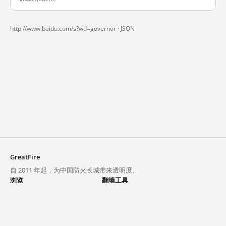
http://www.baidu.com/s?wd=governor ·
JSON
GreatFire
自 2011 年起，为中国防火长城带来透明度。
浏览
翻墙工具
封锁列表
VPN 与代理
探索
翻墙中心
趋势
GreatFireVPN
热门网站在中国大陆的访问状况