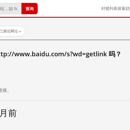
查询
封锁列表
探索
趋
 个已测试网址
→
//www.baidu.com/s?wd=getlink 吗？
。
连接。
个月前