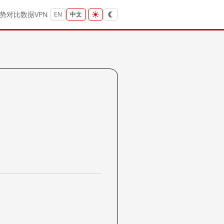
势
对比
数据
VPN
EN
中文