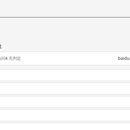
址
访问
4
无判定
baid