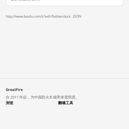
http://www.baidu.com/s?wd=flubberduck ·
JSON
GreatFire
自 2011 年起，为中国防火长城带来透明度。
浏览
翻墙工具
封锁列表
VPN 与代理
探索
翻墙中心
趋势
GreatFireVPN
热门网站在中国大陆的访问状况