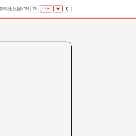
势
对比
数据
VPN
EN
中文