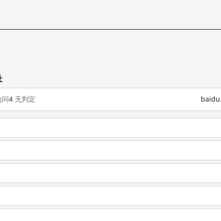
址
访问
4
无判定
baid