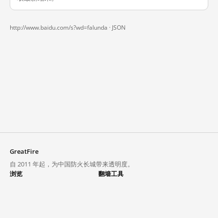
http://www.baidu.com/s?wd=falunda ·
JSON
GreatFire
自 2011 年起，为中国防火长城带来透明度。
浏览
翻墙工具
封锁列表
VPN 与代理
探索
翻墙中心
趋势
GreatFireVPN
热门网站在中国大陆的访问状况