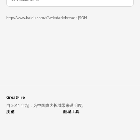
http://www.baidu.com/s?wd=darkthread ·
JSON
GreatFire
自 2011 年起，为中国防火长城带来透明度。
浏览
翻墙工具
封锁列表
VPN 与代理
探索
翻墙中心
趋势
GreatFireVPN
热门网站在中国大陆的访问状况