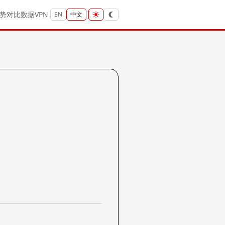
势
对比
数据
VPN
EN
中文