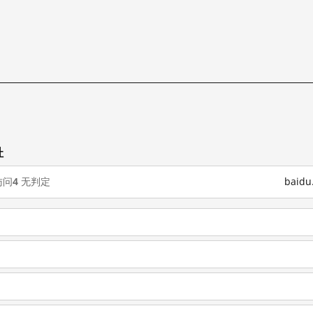
址
访问
4
无判定
baid