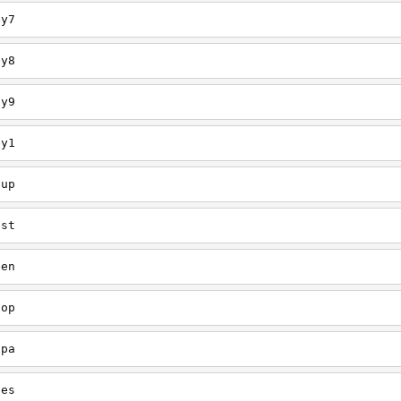
ey7
ey8
ey9
ey1
oup
est
een
oop
upa
oes