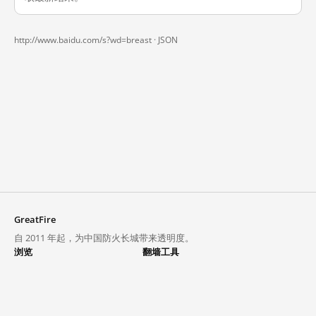
http://www.baidu.com/s?wd=breast ·
JSON
GreatFire
自 2011 年起，为中国防火长城带来透明度。
浏览
翻墙工具
封锁列表
VPN 与代理
探索
翻墙中心
趋势
GreatFireVPN
热门网站在中国大陆的访问状况