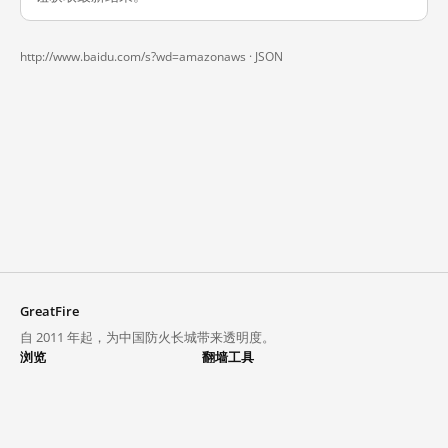
http://www.baidu.com/s?wd=amazonaws ·
JSON
GreatFire
自 2011 年起，为中国防火长城带来透明度。
浏览
翻墙工具
封锁列表
VPN 与代理
探索
翻墙中心
趋势
GreatFireVPN
热门网站在中国大陆的访问状况