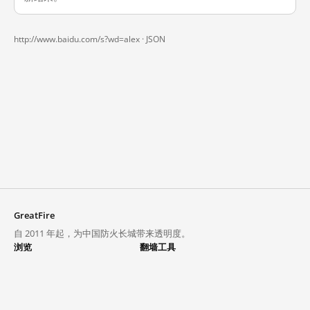
http://www.baidu.com/s?wd=alex ·
JSON
GreatFire
自 2011 年起，为中国防火长城带来透明度。
浏览
翻墙工具
封锁列表
VPN 与代理
探索
翻墙中心
趋势
GreatFireVPN
热门网站在中国大陆的访问状况