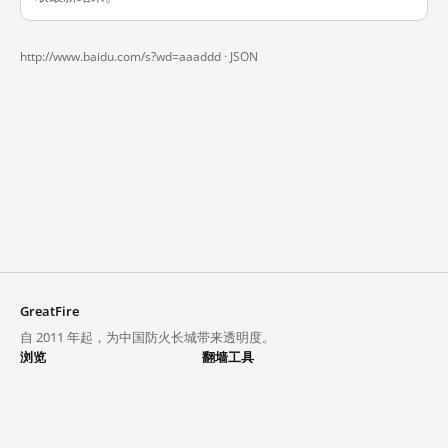
http://www.baidu.com/s?wd=aaaddd ·
JSON
GreatFire
自 2011 年起，为中国防火长城带来透明度。
浏览
翻墙工具
封锁列表
VPN 与代理
探索
翻墙中心
趋势
GreatFireVPN
热门网站在中国大陆的访问状况