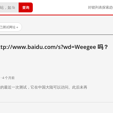
查询
封锁列表
探索
趋
 个已测试网址
→
//www.baidu.com/s?wd=Weegee 吗？
。
 · 4 个月前
 个月前）的最近一次测试，它在中国大陆可以访问。此后未再