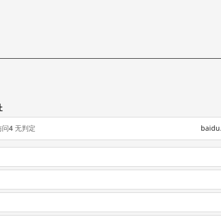
址
访问
4
无判定
baid