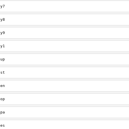
ey7
ey8
ey9
ey1
oup
est
een
oop
upa
oes