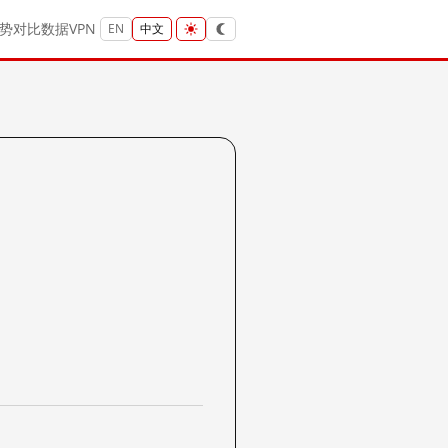
势
对比
数据
VPN
EN
中文