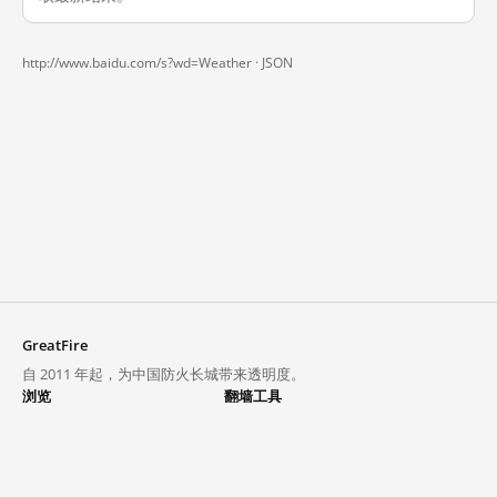
http://www.baidu.com/s?wd=Weather ·
JSON
GreatFire
自 2011 年起，为中国防火长城带来透明度。
浏览
翻墙工具
封锁列表
VPN 与代理
探索
翻墙中心
趋势
GreatFireVPN
热门网站在中国大陆的访问状况