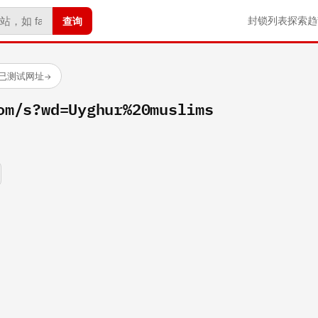
查询
封锁列表
探索
趋
 个已测试网址
→
om/s?wd=Uyghur%20muslims