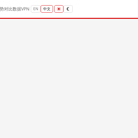
势
对比
数据
VPN
EN
中文