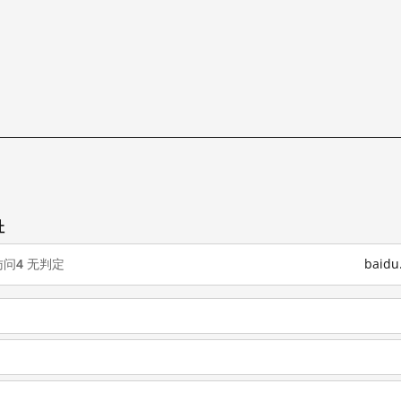
址
访问
4
无判定
baid