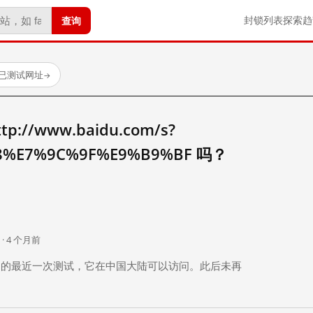
查询
封锁列表
探索
趋
 个已测试网址
→
//www.baidu.com/s?
78%E7%9C%9F%E9%B9%BF 吗？
。
 · 4 个月前
 个月前）的最近一次测试，它在中国大陆可以访问。此后未再