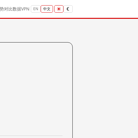
势
对比
数据
VPN
EN
中文