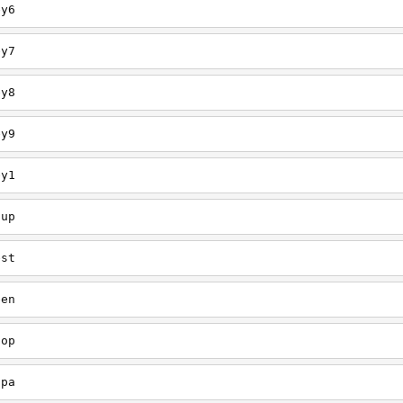
ey6
ey7
ey8
ey9
ey1
oup
est
een
oop
upa