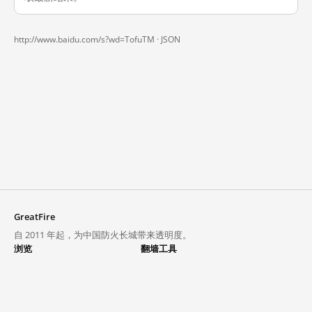
http://www.baidu.com/s?wd=TofuTM ·
JSON
GreatFire
自 2011 年起，为中国防火长城带来透明度。
浏览
翻墙工具
封锁列表
VPN 与代理
探索
翻墙中心
趋势
GreatFireVPN
热门网站在中国大陆的访问状况