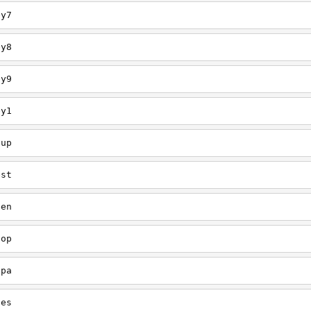
ey7
ey8
ey9
ey1
oup
est
een
oop
upa
oes