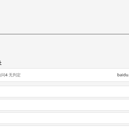
址
访问
4
无判定
baid