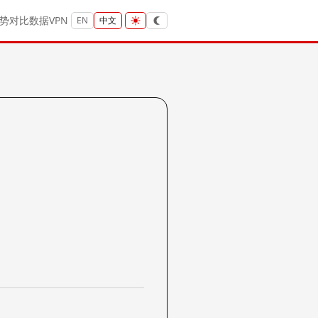
势
对比
数据
VPN
EN
中文