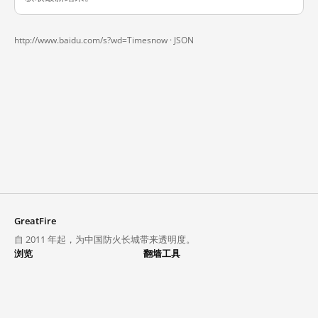
http://www.baidu.com/s?wd=Timesnow ·
JSON
GreatFire
自 2011 年起，为中国防火长城带来透明度。
浏览
翻墙工具
封锁列表
VPN 与代理
探索
翻墙中心
趋势
GreatFireVPN
热门网站在中国大陆的访问状况