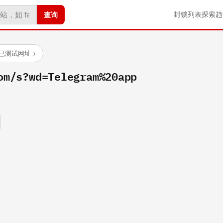
查询
封锁列表
探索
趋
 个已测试网址
→
om/s?wd=Telegram%20app