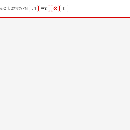
势
对比
数据
VPN
EN
中文