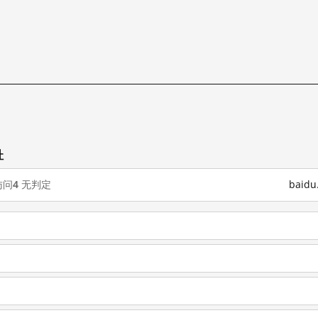
址
访问
4
无判定
baid