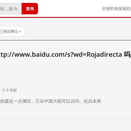
查询
封锁列表
探索
趋
 个已测试网址
→
//www.baidu.com/s?wd=Rojadirecta 
。
 · 5 个月前
 个月前）的最近一次测试，它在中国大陆可以访问。此后未再