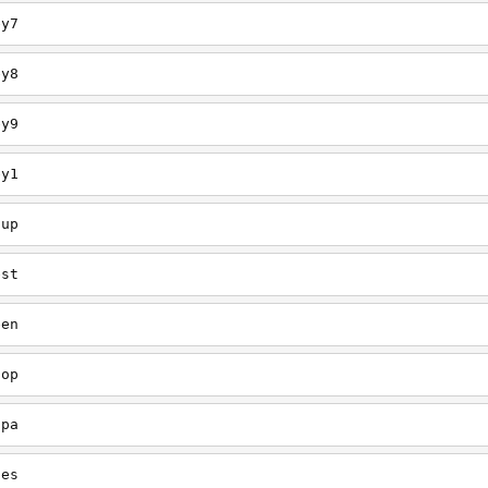
ey7
ey8
ey9
ey1
oup
est
een
oop
upa
oes