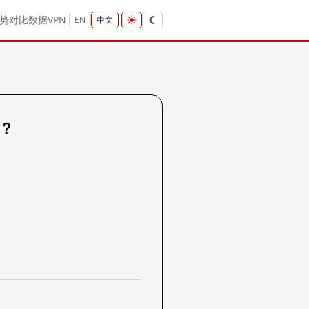
势
对比
数据
VPN
EN
中文
吗？