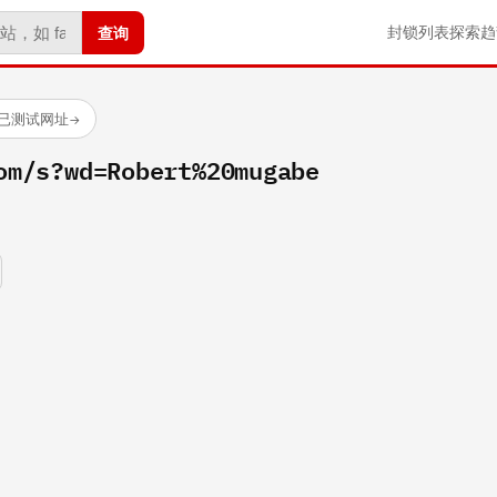
查询
封锁列表
探索
趋
 个已测试网址
→
om/s?wd=Robert%20mugabe