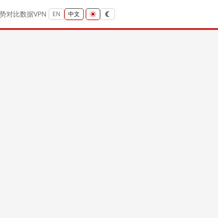
势
对比
数据
VPN
EN
中文