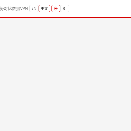
势
对比
数据
VPN
EN
中文