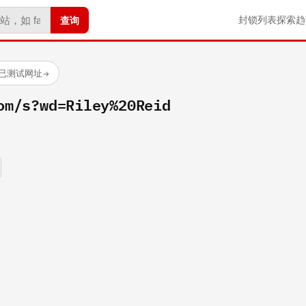
查询
封锁列表
探索
趋
 个已测试网址
→
om/s?wd=Riley%20Reid