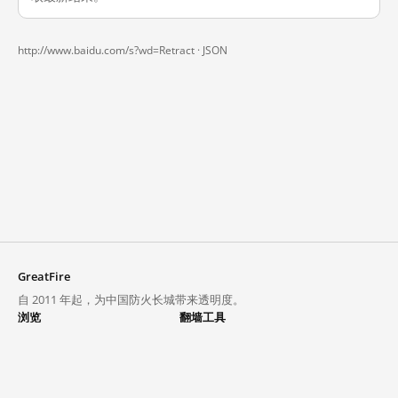
http://www.baidu.com/s?wd=Retract ·
JSON
GreatFire
自 2011 年起，为中国防火长城带来透明度。
浏览
翻墙工具
封锁列表
VPN 与代理
探索
翻墙中心
趋势
GreatFireVPN
热门网站在中国大陆的访问状况