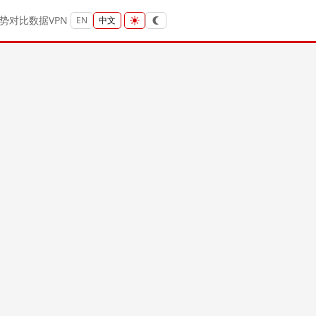
势
对比
数据
VPN
EN
中文