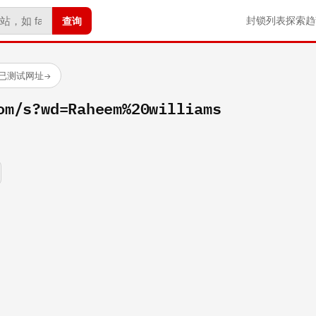
查询
封锁列表
探索
趋
 个已测试网址
→
om/s?wd=Raheem%20williams