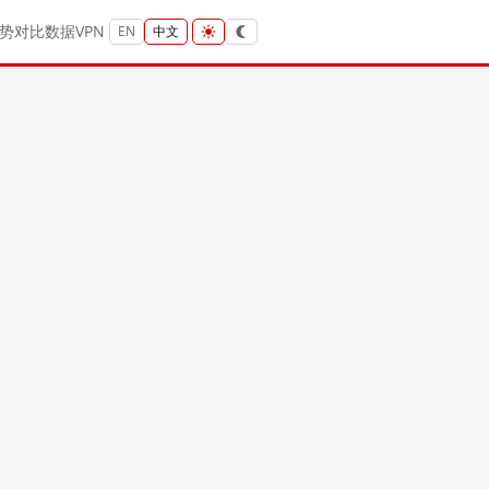
势
对比
数据
VPN
EN
中文