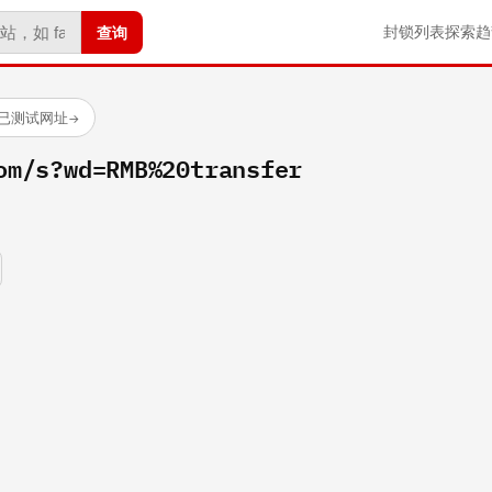
查询
封锁列表
探索
趋
 个已测试网址
→
om/s?wd=RMB%20transfer