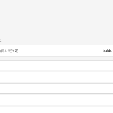
址
访问
4
无判定
baid