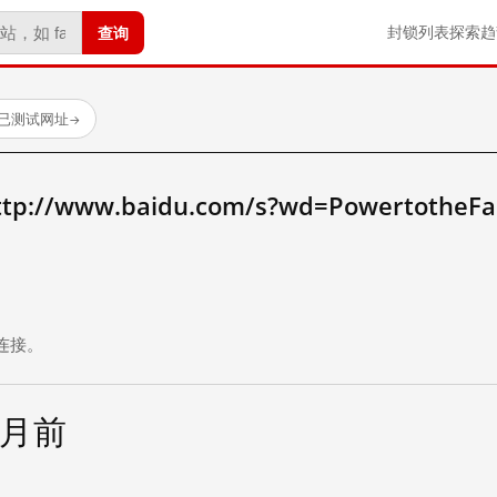
查询
封锁列表
探索
趋
 个已测试网址
→
//www.baidu.com/s?wd=PowertotheFa
。
连接。
个月前