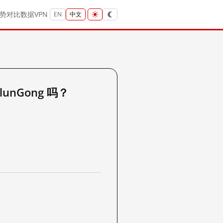
势
对比
数据
VPN
EN
中文
lunGong 吗？