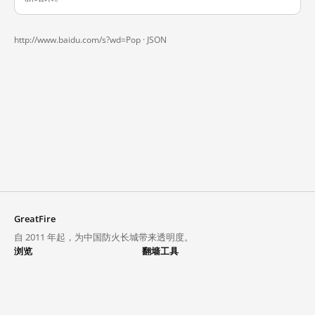
http://www.baidu.com/s?wd=Pop ·
JSON
GreatFire
自 2011 年起，为中国防火长城带来透明度。
浏览
翻墙工具
封锁列表
VPN 与代理
探索
翻墙中心
趋势
GreatFireVPN
热门网站在中国大陆的访问状况