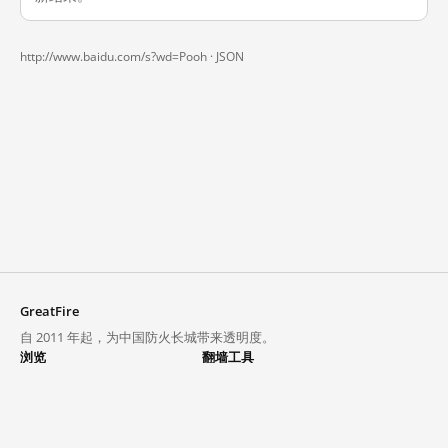
http://www.baidu.com/s?wd=Pooh ·
JSON
GreatFire
自 2011 年起，为中国防火长城带来透明度。
浏览
翻墙工具
封锁列表
VPN 与代理
探索
翻墙中心
趋势
GreatFireVPN
热门网站在中国大陆的访问状况