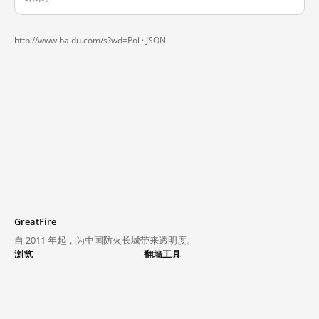
http://www.baidu.com/s?wd=Pol ·
JSON
GreatFire
自 2011 年起，为中国防火长城带来透明度。
浏览
翻墙工具
封锁列表
VPN 与代理
探索
翻墙中心
趋势
GreatFireVPN
热门网站在中国大陆的访问状况