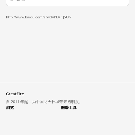
http://www.baidu.com/s?wd=PLA ·
JSON
GreatFire
自 2011 年起，为中国防火长城带来透明度。
浏览
翻墙工具
封锁列表
VPN 与代理
探索
翻墙中心
趋势
GreatFireVPN
热门网站在中国大陆的访问状况