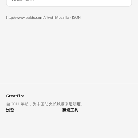
http://www.baidu.com/s?wd=Mozzilla ·
JSON
GreatFire
自 2011 年起，为中国防火长城带来透明度。
浏览
翻墙工具
封锁列表
VPN 与代理
探索
翻墙中心
趋势
GreatFireVPN
热门网站在中国大陆的访问状况