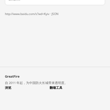
http://www.baidu.com/s?wd=Kyiv ·
JSON
GreatFire
自 2011 年起，为中国防火长城带来透明度。
浏览
翻墙工具
封锁列表
VPN 与代理
探索
翻墙中心
趋势
GreatFireVPN
热门网站在中国大陆的访问状况