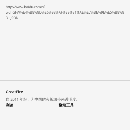
http://www.baidu.com/s?
wd=GFW%E4%B8%8D%E6%98%AF%E9%81%AE%E7%BE%9E%E5%B8%8
3 ·
JSON
GreatFire
自 2011 年起，为中国防火长城带来透明度。
浏览
翻墙工具
封锁列表
VPN 与代理
探索
翻墙中心
趋势
GreatFireVPN