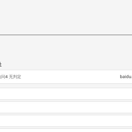
址
访问
4
无判定
baid