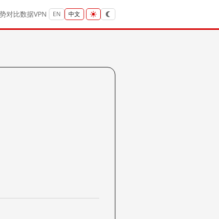
势
对比
数据
VPN
EN
中文