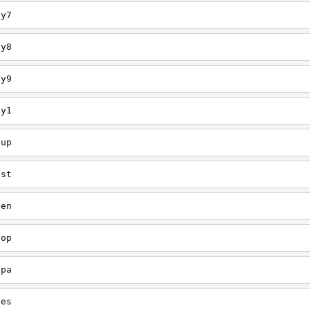
ey7
ey8
ey9
ey1
oup
est
een
oop
upa
oes