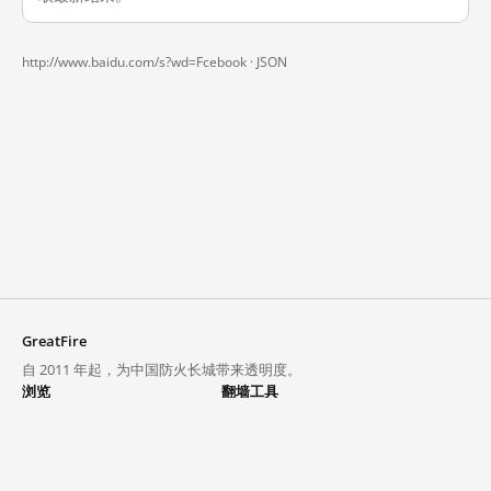
http://www.baidu.com/s?wd=Fcebook ·
JSON
GreatFire
自 2011 年起，为中国防火长城带来透明度。
浏览
翻墙工具
封锁列表
VPN 与代理
探索
翻墙中心
趋势
GreatFireVPN
热门网站在中国大陆的访问状况