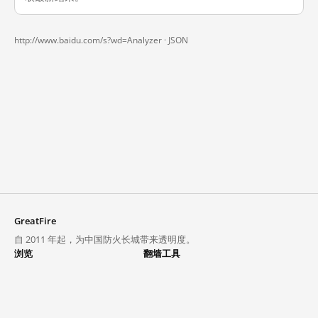
http://www.baidu.com/s?wd=Analyzer ·
JSON
GreatFire
自 2011 年起，为中国防火长城带来透明度。
浏览
翻墙工具
封锁列表
VPN 与代理
探索
翻墙中心
趋势
GreatFireVPN
热门网站在中国大陆的访问状况