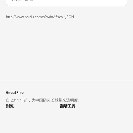
http://www.baidu.com/s?wd=Africa ·
JSON
GreatFire
自 2011 年起，为中国防火长城带来透明度。
浏览
翻墙工具
封锁列表
VPN 与代理
探索
翻墙中心
趋势
GreatFireVPN
热门网站在中国大陆的访问状况